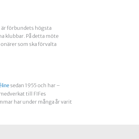
t är förbundets högsta
a klubbar. På detta möte
ionärer som ska förvalta
sedan 1955 och har –
éline
edverkat till FIFes
emmar har under många år varit