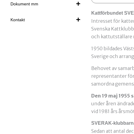
Dokument mm
Kattförbundet SV
Kontakt
Intresset för katte
Svenska Kattklubb
och kattutställare
1950 bildades Väst
Sverige och arrang
Behovet av samarbe
representanter för
samordna gemensam
Den 19 maj 1955 
under åren ändrades
vid 1981 års årsm
SVERAK-klubbar
Sedan att antal de