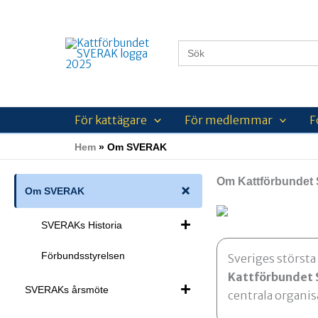
Hoppa
till
innehåll
Sök
efter:
För kattägare
För medlemmar
F
Hem
Om SVERAK
Om Kattförbunde
Om SVERAK
SVERAKs Historia
Förbundsstyrelsen
Sveriges största
Kattförbundet
SVERAKs årsmöte
centrala organi