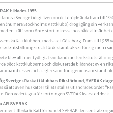
ERAK bildades 1955
r fanns i Sverige tidigt även om det dröjde ända fram till 1
en (numera Stockholms Kattklubb) drog igång sin verksam
 med en träff som rönte stort intresse hos både allmänhet
svenska Kattklubben, med säte i Göteborg. Fram till 1955 ve
erade utställningar och förde stambok var för sig men i s
te blev allt mer tydligt. I samband med en kattutställning
 de båda kattklubbarna och diskuterade bildandet av en rik
ma intressen och regler samt föra gemensam stambok fö
såg Sveriges Raskattklubbars Riksförbund, SVERAK dagen
 så att även huskatter tilläts ställas ut ändrades ordet ”Ra
öte. Den vedertagna förkortningen SVERAK kvarstod dock.
na ÄR SVERAK
cennier tillbaka är Kattförbundet SVERAK den centrala org