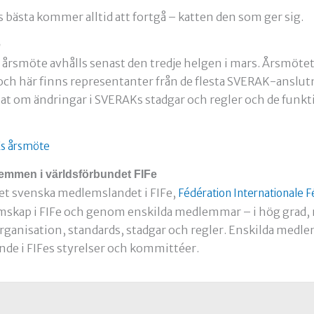
s bästa kommer alltid att fortgå – katten den som ger sig.
e
årsmöte avhålls senast den tredje helgen i mars. Årsmöte
ch här finns representanter från de flesta SVERAK-anslutn
at om ändringar i SVERAKs stadgar och regler och de funkt
s årsmöte
mmen i världsförbundet FIFe
et svenska medlemslandet i FIFe,
Fédération Internationale F
skap i FIFe och genom enskilda medlemmar – i hög grad, m
ganisation, standards, stadgar och regler. Enskilda medl
nde i FIFes styrelser och kommittéer.