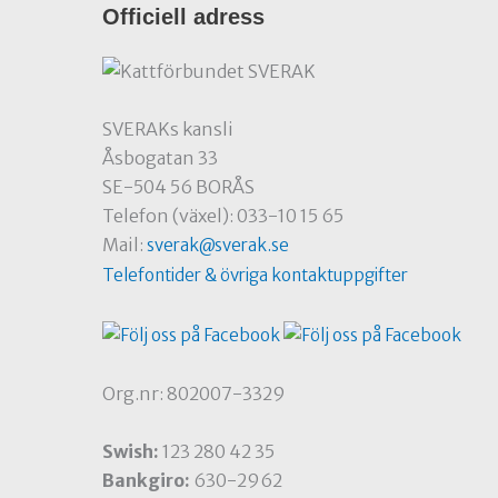
Officiell adress
SVERAKs kansli
Åsbogatan 33
SE-504 56 BORÅS
Telefon (växel): 033-10 15 65
Mail:
sverak@sverak.se
Telefontider & övriga kontaktuppgifter
Org.nr: 802007-3329
Swish:
123 280 42 35
Bankgiro:
630-2962