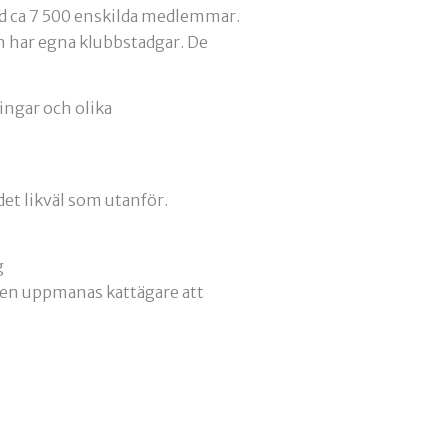
d ca 7 500 enskilda medlemmar.
h har egna klubbstadgar. De
ingar och olika
et likväl som utanför.
g
igen uppmanas kattägare att