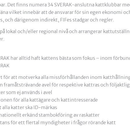
bar. Det finns numera 34 SVERAK-anslutna kattklubbar me
äna vilket innebär att de ansvarar för sin egen ekonomi oc
s, och därigenom indirekt, FIFes stadgar och regler.
på lokal och/eller regional nivå och arrangerar kattutställn
r.
AK har alltid haft kattens bästa som fokus – inom förbund
ERAK
vt för att motverka alla missförhållanden inom katthållnin
en framåtsträvande avel för respektive kattras och följaktl
ter som ej används i avel
ionen för alla kattägare och kattintresserade
t alla katter ska ID-märkas
nationellt erkänd stambokföring av raskatter
tans för ett flertal myndigheter i frågor rörande katt