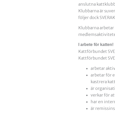
anslutna kattklub
Klubbarna är suver
följer dock SVERAK
Klubbarna arbetar 
medlemsaktivitete
I arbete för katten!
Kattförbundet SVER
Kattförbundet SV
arbetar akti
arbetar för 
kastrera kat
är organisat
verkar för at
har en inter
är remissins