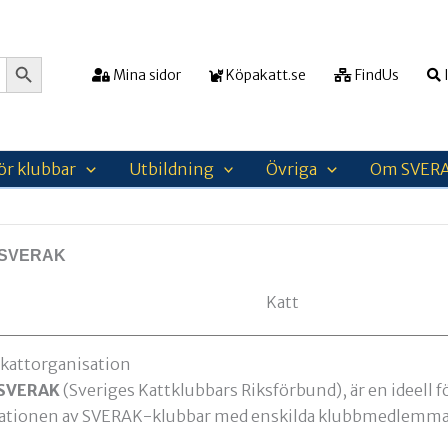
Sökknapp
Mina sidor
Köpakatt.se
FindUs
I
ör klubbar
Utbildning
Övriga
Om SVER
t SVERAK
 kattorganisation
 SVERAK
(Sveriges Kattklubbars Riksförbund), är en ideell 
sationen av SVERAK-klubbar med enskilda klubbmedlemma