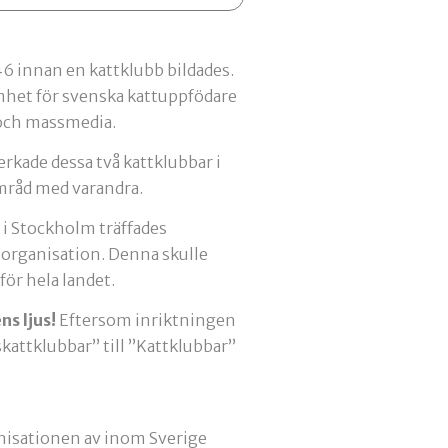
946 innan en kattklubb bildades.
het för svenska kattuppfödare
 och massmedia.
rkade dessa två kattklubbar i
amråd med varandra.
 i Stockholm träffades
sorganisation. Denna skulle
r hela landet.
s ljus!
Eftersom inriktningen
skattklubbar” till ”Kattklubbar”
anisationen av inom Sverige