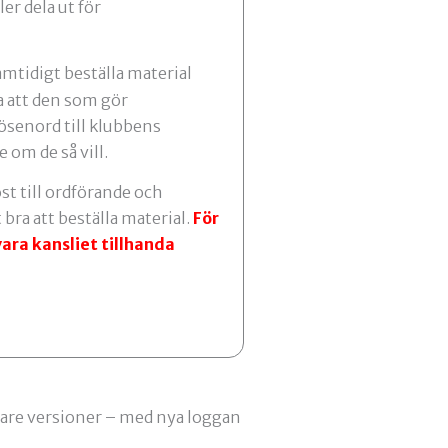
er dela ut för
amtidigt beställa material
a att den som gör
ösenord till klubbens
 om de så vill.
st till ordförande och
bra att beställa material.
För
vara
kansliet tillhanda
nyare versioner – med nya loggan