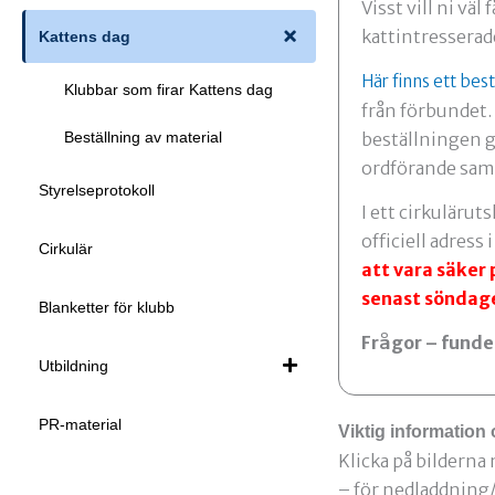
Visst vill ni vä
kattintresserad
Kattens dag
Här finns ett bes
Klubbar som firar Kattens dag
från förbundet.
beställningen g
Beställning av material
ordförande samt 
Styrelseprotokoll
I ett cirkulärut
officiell adress
Cirkulär
att vara säker 
senast söndag
Blanketter för klubb
Frågor – funde
Utbildning
PR-material
Viktig information 
Klicka på bilderna
– för nedladdning/