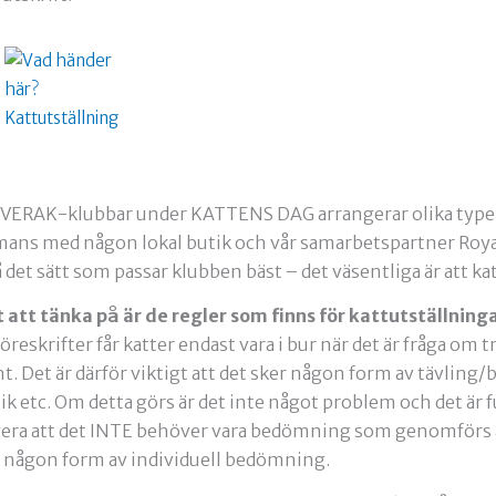
 SVERAK-klubbar under KATTENS DAG arrangerar olika typer
mans med någon lokal butik och vår samarbetspartner Royal C
 det sätt som passar klubben bäst – det väsentliga är att kat
 att tänka på är de regler som finns för kattutställningar
reskrifter får katter endast vara i bur när det är fråga om
t. Det är därför viktigt att det sker någon form av tävlin
 etc. Om detta görs är det inte något problem och det är fu
rvera att det INTE behöver vara bedömning som genomförs a
 är någon form av individuell bedömning.