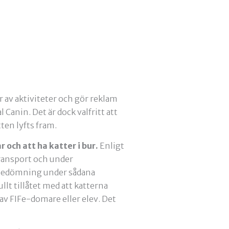
 av aktiviteter och gör reklam
anin. Det är dock valfritt att
ten lyfts fram.
 och att ha katter i bur.
Enligt
 transport och under
g/bedömning under sådana
llt tillåtet med att katterna
v FIFe-domare eller elev. Det