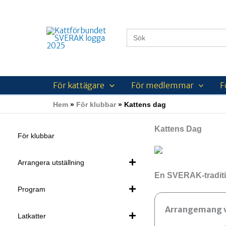
Hoppa
till
innehåll
Sök
efter:
För kattägare
För medlemmar
F
Hem
För klubbar
Kattens dag
Kattens Dag
För klubbar
Arrangera utställning
En SVERAK-traditio
Program
Arrangemang v
Latkatter