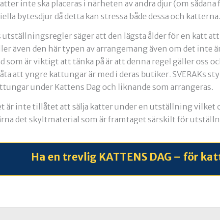
atter inte ska placeras i närheten av andra djur (om sådana f
ella bytesdjur då detta kan stressa både dessa och katterna
tställningsregler säger att den lägsta ålder för en katt att 
ler även den här typen av arrangemang även om det inte är
d som är viktigt att tänka på är att denna regel gäller oss o
llåta att yngre kattungar är med i deras butiker. SVERAKs st
ttungar under Kattens Dag och liknande som arrangeras.
t är inte tillåtet att sälja katter under en utställning vilket
na det skyltmaterial som är framtaget särskilt för utställn
Ha en trevlig KATTENS DAG – för kat