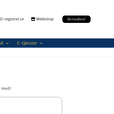
D-registret.se
Webbshop
Bli medlem!
AK
E-tjänster
i med!