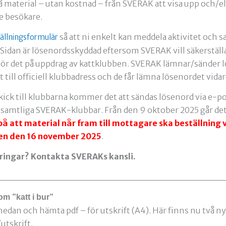
l få material – utan kostnad – från SVERAK att visa upp och/ell
e besökare.
så att ni enkelt kan meddela aktivitet och s
tällningsformulär
 Sidan är lösenordsskyddad eftersom SVERAK vill säkerställ
ör det på uppdrag av kattklubben. SVERAK lämnar/sänder l
till officiell klubbadress och de får lämna lösenordet vidare
skick till klubbarna kommer det att sändas lösenord via e-po
 i samtliga SVERAK-klubbar. Från den 9 oktober 2025 går det 
på att material når fram till mottagare ska beställning 
en den 16 november 2025
.
ringar? Kontakta SVERAKs kansli.
om ”katt i bur”
 nedan och hämta pdf – för utskrift (A4). Här finns nu två 
utskrift.