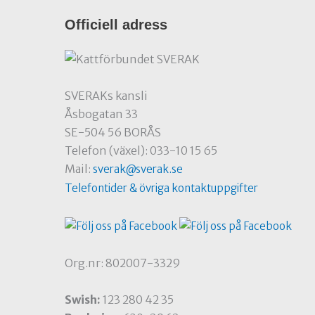
Officiell adress
SVERAKs kansli
Åsbogatan 33
SE-504 56 BORÅS
Telefon (växel): 033-10 15 65
Mail:
sverak@sverak.se
Telefontider & övriga kontaktuppgifter
Org.nr: 802007-3329
Swish:
123 280 42 35