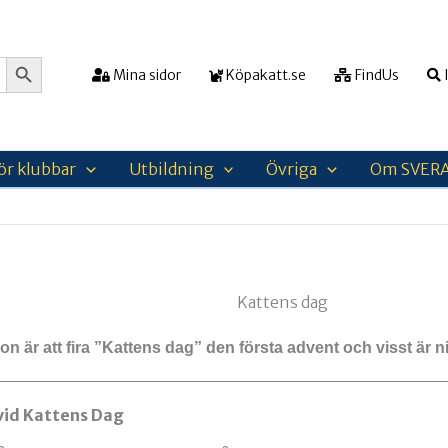
Sökknapp
Mina sidor
Köpakatt.se
FindUs
I
ör klubbar
Utbildning
Övriga
Om SVER
n är att fira ”Kattens dag” den första advent och visst är n
id Kattens Dag