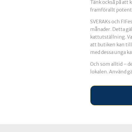
Tänk också på att k
framförallt potenti
SVERAKs och FIFes u
månader. Detta gäl
kattutställning. Va
att butiken kan ti
med dessa unga ka
Och som alltid – de
lokalen. Använd gär