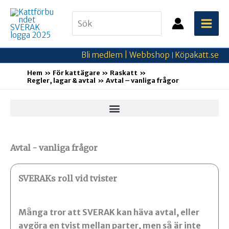
Hoppa
Search
till
for:
innehåll
Bli medlem |
Webbshop
Köpakatt.se
|
Hem
För kattägare
Raskatt
Regler, lagar & avtal
Avtal – vanliga frågor
Avtal - vanliga frågor
SVERAKs roll vid tvister
Många tror att SVERAK kan häva avtal, eller
avgöra en tvist mellan parter, men så är inte