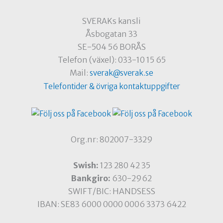
SVERAKs kansli
Åsbogatan 33
SE-504 56 BORÅS
Telefon (växel): 033-10 15 65
Mail:
sverak@sverak.se
Telefontider & övriga kontaktuppgifter
Org.nr: 802007-3329
Swish:
123 280 42 35
Bankgiro:
630-2962
SWIFT/BIC: HANDSESS
IBAN: SE83 6000 0000 0006 3373 6422