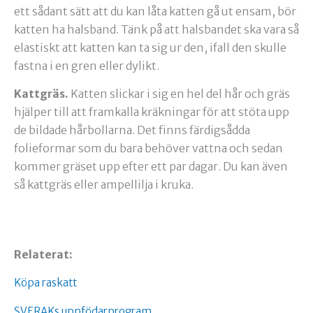
ett sådant sätt att du kan låta katten gå ut ensam, bör
katten ha halsband. Tänk på att halsbandet ska vara så
elastiskt att katten kan ta sig ur den, ifall den skulle
fastna i en gren eller dylikt.
Kattgräs.
Katten slickar i sig en hel del hår och gräs
hjälper till att framkalla kräkningar för att stöta upp
de bildade hårbollarna. Det finns färdigsådda
folieformar som du bara behöver vattna och sedan
kommer gräset upp efter ett par dagar. Du kan även
så kattgräs eller ampellilja i kruka.
Relaterat:
Köpa raskatt
SVERAKs uppfödarprogram