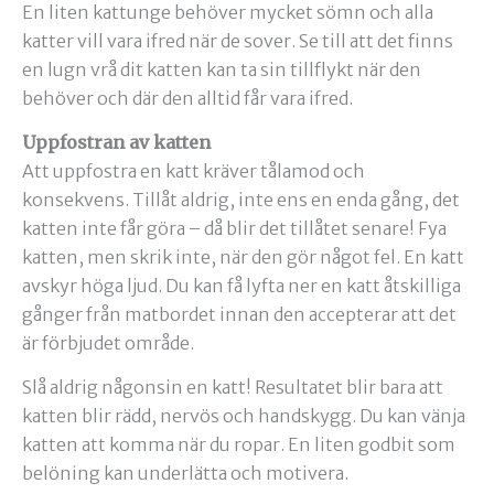
En liten kattunge behöver mycket sömn och alla
katter vill vara ifred när de sover. Se till att det finns
en lugn vrå dit katten kan ta sin tillflykt när den
behöver och där den alltid får vara ifred.
Uppfostran av katten
Att uppfostra en katt kräver tålamod och
konsekvens. Tillåt aldrig, inte ens en enda gång, det
katten inte får göra – då blir det tillåtet senare! Fya
katten, men skrik inte, när den gör något fel. En katt
avskyr höga ljud. Du kan få lyfta ner en katt åtskilliga
gånger från matbordet innan den accepterar att det
är förbjudet område.
Slå aldrig någonsin en katt! Resultatet blir bara att
katten blir rädd, nervös och handskygg. Du kan vänja
katten att komma när du ropar. En liten godbit som
belöning kan underlätta och motivera.