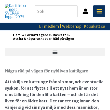
Hoppa
Search
till
for:
innehåll
Bli medlem |
Webbshop
Köpakatt.se
|
Hem
För kattägare
Raskatt
Att ha & köpa raskatt
Råd på vägen
Några råd på vägen för nybliven kattägare
Att skilja en kattunge från sin mor, och eventuella
syskon, för att flytta till ett nytt hem är en stor
omställning för den lilla katten
– och det är det
även för en äldre katt. Det tar ett tag innan den
vänjer sig vid sin nya miljö med dess människor,