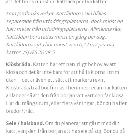
att det finns minst en kattlåda per två katter.
Från Jordbruksverket: Kattlådorna ska hållas
separerade från utfodringsplatserna, dock minst en
halv meter från utfodringsplatserna. Allmänna råd:
Kattlådan bör städas minst en gång per dag.
Kattlådornas yta bör minst vara 0,12 m2 per två
katter. /SJVFS 2008:5
Klösbräda.
Katten har ett naturligt behov av att
klösa och det är inte bara för att hålla klorna i trim
utan – det är även ett sätt att markera revir.
Klösbräda/träd bör finnas i hemmet redan när katten
anländer så att den från början vet vart den får klösa.
Har du många rum, eller flera våningar, bör du ha fler
brädor/träd.
Sele / halsband.
Om du planerar att gå ut med din
katt, vänj den från början att ha sele på sig. Bor du på