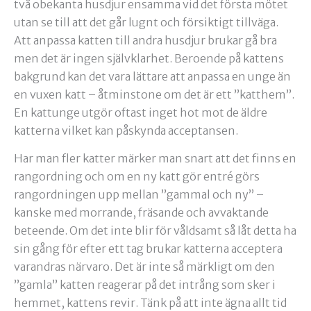
två obekanta husdjur ensamma vid det första mötet
utan se till att det går lugnt och försiktigt tillväga.
Att anpassa katten till andra husdjur brukar gå bra
men det är ingen självklarhet. Beroende på kattens
bakgrund kan det vara lättare att anpassa en unge än
en vuxen katt – åtminstone om det är ett ”katthem”.
En kattunge utgör oftast inget hot mot de äldre
katterna vilket kan påskynda acceptansen.
Har man fler katter märker man snart att det finns en
rangordning och om en ny katt gör entré görs
rangordningen upp mellan ”gammal och ny” –
kanske med morrande, fräsande och avvaktande
beteende. Om det inte blir för våldsamt så låt detta ha
sin gång för efter ett tag brukar katterna acceptera
varandras närvaro. Det är inte så märkligt om den
”gamla” katten reagerar på det intrång som sker i
hemmet, kattens revir. Tänk på att inte ägna allt tid