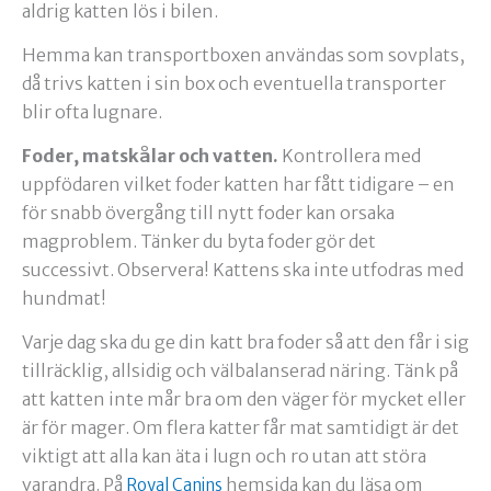
aldrig katten lös i bilen.
Hemma kan transportboxen användas som sovplats,
då trivs katten i sin box och eventuella transporter
blir ofta lugnare.
Foder, matskålar och vatten.
Kontrollera med
uppfödaren vilket foder katten har fått tidigare – en
för snabb övergång till nytt foder kan orsaka
magproblem. Tänker du byta foder gör det
successivt. Observera! Kattens ska inte utfodras med
hundmat!
Varje dag ska du ge din katt bra foder så att den får i sig
tillräcklig, allsidig och välbalanserad näring. Tänk på
att katten inte mår bra om den väger för mycket eller
är för mager. Om flera katter får mat samtidigt är det
viktigt att alla kan äta i lugn och ro utan att störa
varandra. På
hemsida kan du läsa om
Royal Canins