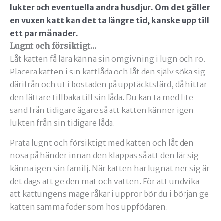
lukter och eventuella andra husdjur. Om det gäller
en vuxen katt kan det ta längre tid, kanske upp till
ett par månader.
Lugnt och försiktigt…
Låt katten få lära känna sin omgivning i lugn och ro.
Placera katten i sin kattlåda och låt den själv söka sig
därifrån och ut i bostaden på upptäcktsfärd, då hittar
den lättare tillbaka till sin låda. Du kan ta med lite
sand från tidigare ägare så att katten känner igen
lukten från sin tidigare låda.
Prata lugnt och försiktigt med katten och låt den
nosa på händer innan den klappas så att den lär sig
känna igen sin familj. När katten har lugnat ner sig är
det dags att ge den mat och vatten. För att undvika
att kattungens mage råkar i uppror bör du i början ge
katten samma foder som hos uppfödaren.