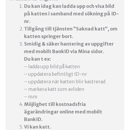
Du kan idag kan ladda upp och visa bild
på katten i samband med sökning på ID-
nr.
Tillgång till tjänsten ”Saknad katt”, om
katten springer bort.
Smidig & säker hantering av uppgifter
med mobilt BankID via Mina sidor.
Du kan t ex:
– ladda upp bild på katten
– uppdatera befintligt ID-nr
– uppdatera när katten blir kastrerad
– markera katt som avliden
– mm
Möjlighet till kostnadsfria
ägarändringar online med mobilt
BankID.
Vi kan katt.