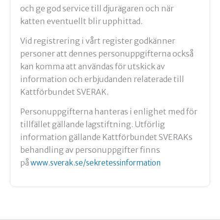
och ge god service till djurägaren och när
katten eventuellt blir upphittad.
Vid registrering i vårt register godkänner
personer att dennes personuppgifterna också
kan komma att användas för utskick av
information och erbjudanden relaterade till
Kattförbundet SVERAK.
Personuppgifterna hanteras i enlighet med för
tillfället gällande lagstiftning. Utförlig
information gällande Kattförbundet SVERAKs
behandling av personuppgifter finns
på
www.sverak.se/sekretessinformation