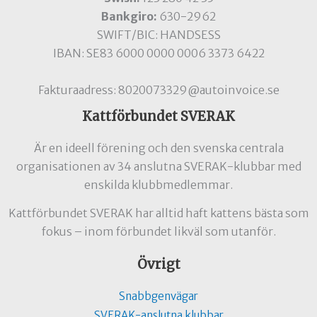
Bankgiro:
630-2962
SWIFT/BIC: HANDSESS
IBAN: SE83 6000 0000 0006 3373 6422
Fakturaadress: 8020073329@autoinvoice.se
Kattförbundet SVERAK
Är en ideell förening och den svenska centrala
organisationen av 34 anslutna SVERAK-klubbar med
enskilda klubbmedlemmar.
Kattförbundet SVERAK har alltid haft kattens bästa som
fokus – inom förbundet likväl som utanför.
Övrigt
Snabbgenvägar
SVERAK-anslutna klubbar