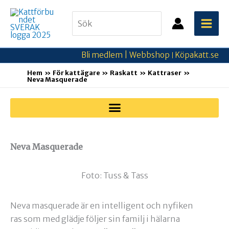
Hoppa
Search
till
for:
innehåll
Bli medlem |
Webbshop
Köpakatt.se
|
Hem
För kattägare
Raskatt
Kattraser
Neva Masquerade
Neva Masquerade
Foto: Tuss & Tass
Neva masquerade är en intelligent och nyfiken
ras som med glädje följer sin familj i hälarna