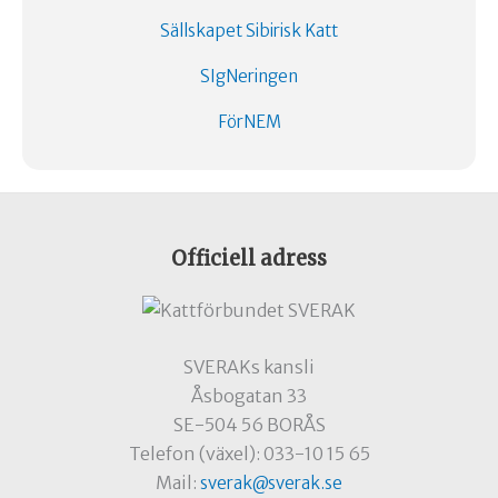
Sällskapet Sibirisk Katt
SIgNeringen
FörNEM
Officiell adress
SVERAKs kansli
Åsbogatan 33
SE-504 56 BORÅS
Telefon (växel): 033-10 15 65
Mail:
sverak@sverak.se