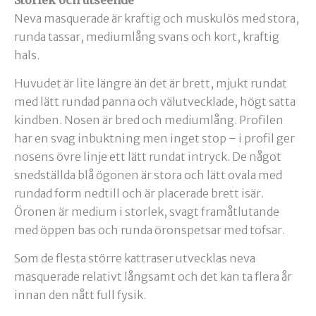
Neva masquerade är kraftig och muskulös med stora,
runda tassar, mediumlång svans och kort, kraftig
hals.
Huvudet är lite längre än det är brett, mjukt rundat
med lätt rundad panna och välutvecklade, högt satta
kindben. Nosen är bred och mediumlång. Profilen
har en svag inbuktning men inget stop – i profil ger
nosens övre linje ett lätt rundat intryck. De något
snedställda blå ögonen är stora och lätt ovala med
rundad form nedtill och är placerade brett isär.
Öronen är medium i storlek, svagt framåtlutande
med öppen bas och runda öronspetsar med tofsar.
Som de flesta större kattraser utvecklas neva
masquerade relativt långsamt och det kan ta flera år
innan den nått full fysik.