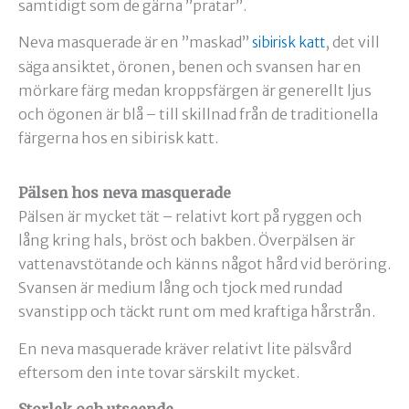
samtidigt som de gärna ”pratar”.
Neva masquerade är en ”maskad”
, det vill
sibirisk katt
säga ansiktet, öronen, benen och svansen har en
mörkare färg medan kroppsfärgen är generellt ljus
och ögonen är blå – till skillnad från de traditionella
färgerna hos en sibirisk katt.
Pälsen hos neva masquerade
Pälsen är mycket tät – relativt kort på ryggen och
lång kring hals, bröst och bakben. Överpälsen är
vattenavstötande och känns något hård vid beröring.
Svansen är medium lång och tjock med rundad
svanstipp och täckt runt om med kraftiga hårstrån.
En neva masquerade kräver relativt lite pälsvård
eftersom den inte tovar särskilt mycket.
Storlek och utseende