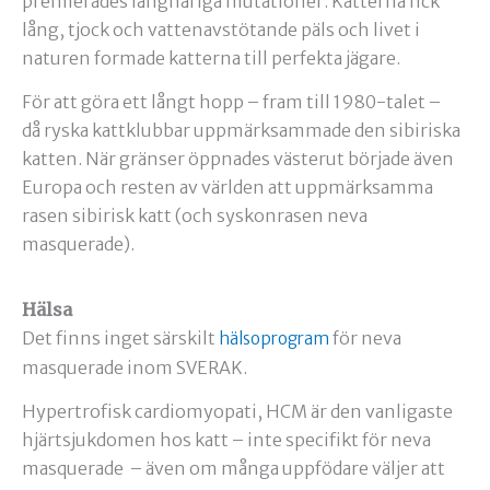
premierades långhåriga mutationer. Katterna fick
lång, tjock och vattenavstötande päls och livet i
naturen formade katterna till perfekta jägare.
För att göra ett långt hopp – fram till 1980-talet –
då ryska kattklubbar uppmärksammade den sibiriska
katten. När gränser öppnades västerut började även
Europa och resten av världen att uppmärksamma
rasen sibirisk katt (och syskonrasen neva
masquerade).
Hälsa
Det finns inget särskilt
för neva
hälsoprogram
masquerade inom SVERAK.
Hypertrofisk cardiomyopati, HCM är den vanligaste
hjärtsjukdomen hos katt – inte specifikt för neva
masquerade – även om många uppfödare väljer att