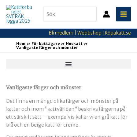
Hoppa
Search
till
for:
innehåll
Bli medlem |
Webbshop
Köpakatt.se
|
Hem
För kattägare
Huskatt
Vanligaste färger och mönster
Vanligaste färger och mönster
Det finns en mängd olika färger och mönster på
katter och inom ”kattvärlden” beskrivs färgerna på
ett särskilt sätt – exempelvis kallar vi en grå katt för
blå och en beige katt för creme.