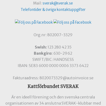
Mail:
sverak@sverak.se
Telefontider & övriga kontaktuppgifter
Org.nr: 802007-3329
Swish:
123 280 42 35
Bankgiro:
630-2962
SWIFT/BIC: HANDSESS
IBAN: SE83 6000 0000 0006 3373 6422
Fakturaadress: 8020073329@autoinvoice.se
Kattförbundet SVERAK
Är en ideell förening och den svenska centrala
organisationen av 34 anslutna SVERAK-klubbar med