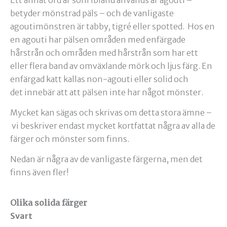
Ett annat ord är som ibland används är agouti –
betyder mönstrad päls – och de vanligaste
agoutimönstren är tabby, tigré eller spotted. Hos en
en agouti har pälsen områden med enfärgade
hårstrån och områden med hårstrån som har ett
eller flera band av omväxlande mörk och ljus färg. En
enfärgad katt kallas non-agouti eller solid och
det innebär att att pälsen inte har något mönster.
Mycket kan sägas och skrivas om detta stora ämne –
vi beskriver endast mycket kortfattat några av alla de
färger och mönster som finns.
Nedan är några av de vanligaste färgerna, men det
finns även fler!
Olika solida färger
Svart