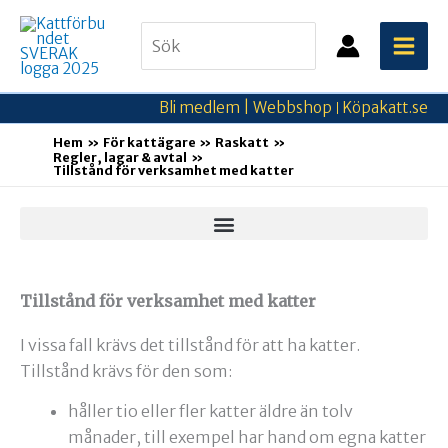
Hoppa
Search
till
for:
innehåll
Bli medlem |
Webbshop
Köpakatt.se
|
Hem
För kattägare
Raskatt
Regler, lagar & avtal
Tillstånd för verksamhet med katter
Tillstånd för verksamhet med katter
I vissa fall krävs det tillstånd för att ha katter.
Tillstånd krävs för den som:
håller tio eller fler katter äldre än tolv
månader, till exempel har hand om egna katter