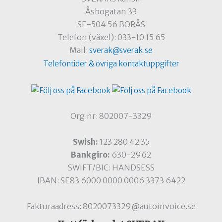
Åsbogatan 33
SE-504 56 BORÅS
Telefon (växel): 033-10 15 65
Mail:
sverak@sverak.se
Telefontider & övriga kontaktuppgifter
Org.nr: 802007-3329
Swish:
123 280 42 35
Bankgiro:
630-2962
SWIFT/BIC: HANDSESS
IBAN: SE83 6000 0000 0006 3373 6422
Fakturaadress: 8020073329@autoinvoice.se