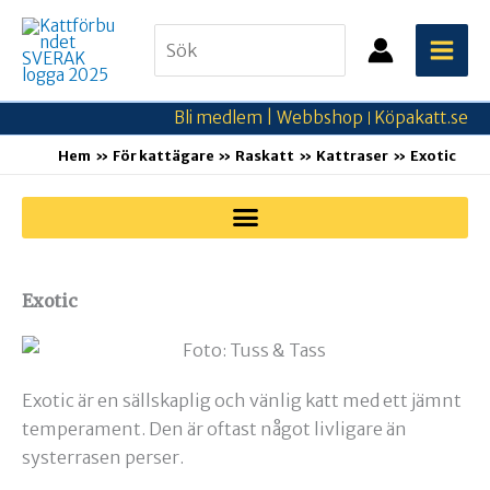
Hoppa
Search
till
for:
innehåll
Bli medlem |
Webbshop
Köpakatt.se
|
Hem
För kattägare
Raskatt
Kattraser
Exotic
Exotic
Exotic är en sällskaplig och vänlig katt med ett jämnt
temperament. Den är oftast något livligare än
systerrasen perser.