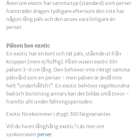
Även om exotic har samma typ (standard) som perser
framträder dragen tydligare eftersom den inte har
någon lång päls och den anses vara livligare än
perser.
Pälsen hos exotic
En exotic har en kort och tät päls, stående ut från
kroppen (men ej fluffig). På en vuxen exotic blir
pälsen 3-6 cm lång. Den behöver inte riktigt samma
pälsvård som en perser – men pälsen är ändå inte
helt ”underhållsfri”. En exotic behöver regelbundna
bad och borstning annars kan det bildas små tovor –
framför allt under fällningsperioden.
Exotic förekommer i drygt 300 färgvarianter.
Vill du ha en långhårig exotic? Läs mer om
syskonrasen
.
perser