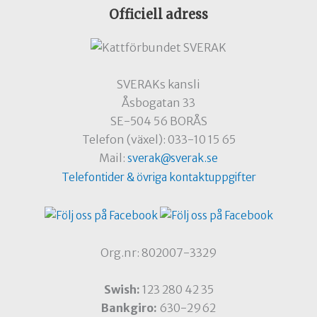
Officiell adress
SVERAKs kansli
Åsbogatan 33
SE-504 56 BORÅS
Telefon (växel): 033-10 15 65
Mail:
sverak@sverak.se
Telefontider & övriga kontaktuppgifter
Org.nr: 802007-3329
Swish:
123 280 42 35
Bankgiro:
630-2962