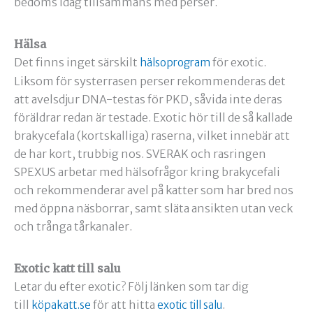
bedöms idag tillsammans med perser.
Hälsa
Det finns inget särskilt
för exotic.
hälsoprogram
Liksom för systerrasen perser rekommenderas det
att avelsdjur DNA-testas för PKD, såvida inte deras
föräldrar redan är testade. Exotic hör till de så kallade
brakycefala (kortskalliga) raserna, vilket innebär att
de har kort, trubbig nos. SVERAK och rasringen
SPEXUS arbetar med hälsofrågor kring brakycefali
och rekommenderar avel på katter som har bred nos
med öppna näsborrar, samt släta ansikten utan veck
och trånga tårkanaler.
Exotic katt till salu
Letar du efter exotic? Följ länken som tar dig
till
för att hitta
.
köpakatt.se
exotic till salu