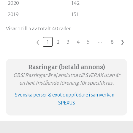
2020
142
2019
151
Visar 1 till 5 av totalt 40 rader
…
❮
1
2
3
4
5
8
❯
Rasringar (betald annons)
OBS! Rasringar är ej anslutna till SVERAK utan är
en helt fristående förening för specifik ras.
Svenska perser & exotic uppfödare i samverkan –
SPEXUS