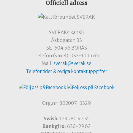
Officiell adress
SVERAKs kansli
Åsbogatan 33
SE-504 56 BORÅS
Telefon (växel): 033-10 15 65
Mail:
sverak@sverak.se
Telefontider & övriga kontaktuppgifter
Org.nr: 802007-3329
Swish:
123 280 42 35
Bankgiro:
630-2962