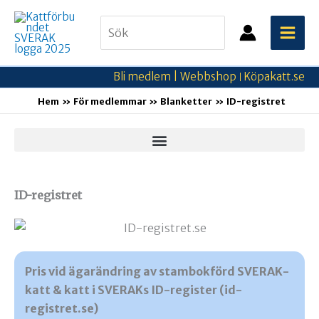
Hoppa
Search
till
for:
innehåll
Bli medlem |
Webbshop
Köpakatt.se
|
Hem
För medlemmar
Blanketter
ID-registret
ID-registret
Pris vid ägarändring av stambokförd SVERAK-
katt & katt i SVERAKs ID-register (id-
registret.se)