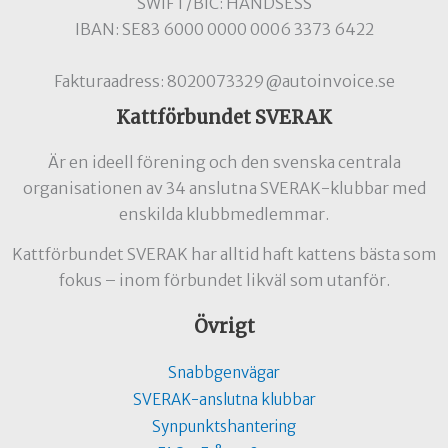
SWIFT/BIC: HANDSESS
IBAN: SE83 6000 0000 0006 3373 6422
Fakturaadress: 8020073329@autoinvoice.se
Kattförbundet SVERAK
Är en ideell förening och den svenska centrala
organisationen av 34 anslutna SVERAK-klubbar med
enskilda klubbmedlemmar.
Kattförbundet SVERAK har alltid haft kattens bästa som
fokus – inom förbundet likväl som utanför.
Övrigt
Snabbgenvägar
SVERAK-anslutna klubbar
Synpunktshantering