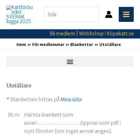
Hoppa
Search
till
for:
innehåll
Bli medlem |
Webbshop
Köpakatt.se
|
Hem
För medlemmar
Blanketter
Utställare
Utställare
* Blanketten hittas på
Mina sidor
Bl.nr
Hämta blankett som
avser……………………….öppnas som pdf i
nytt fönster (om inget annat anges).