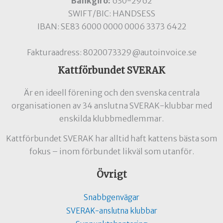
Bankgiro:
630-2962
SWIFT/BIC: HANDSESS
IBAN: SE83 6000 0000 0006 3373 6422
Fakturaadress: 8020073329@autoinvoice.se
Kattförbundet SVERAK
Är en ideell förening och den svenska centrala
organisationen av 34 anslutna SVERAK-klubbar med
enskilda klubbmedlemmar.
Kattförbundet SVERAK har alltid haft kattens bästa som
fokus – inom förbundet likväl som utanför.
Övrigt
Snabbgenvägar
SVERAK-anslutna klubbar