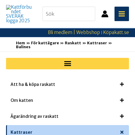
Hoppa
Search
till
for:
innehåll
Bli medlem |
Webbshop
Köpakatt.se
|
Hem
För kattägare
Raskatt
Kattraser
Balines
Att ha & köpa raskatt
Om katten
Ägarändring av raskatt
Kattraser