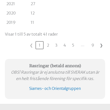
2021
27
2020
12
2019
11
Visar 1 till 5 av totalt 41 rader
…
❮
1
2
3
4
5
9
❯
Rasringar (betald annons)
OBS! Rasringar är ej anslutna till SVERAK utan är
en helt fristående förening för specifik ras.
Siames- och Orientalgruppen