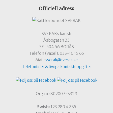
Officiell adress
SVERAKs kansli
Åsbogatan 33
SE-504 56 BORÅS
Telefon (växel): 033-10 15 65
Mail:
sverak@sverak.se
Telefontider & övriga kontaktuppgifter
Org.nr: 802007-3329
Swish:
123 280 42 35