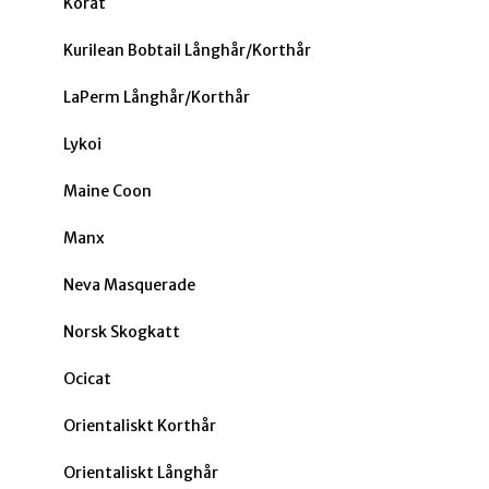
Korat
Kurilean Bobtail Långhår/Korthår
LaPerm Långhår/Korthår
Lykoi
Maine Coon
Manx
Neva Masquerade
Norsk Skogkatt
Ocicat
Orientaliskt Korthår
Orientaliskt Långhår