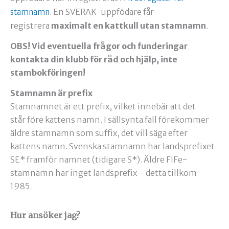
. En SVERAK-uppfödare får
stamnamn
registrera
maximalt en kattkull utan stamnamn
.
OBS! Vid eventuella frågor och funderingar
kontakta din klubb för råd och hjälp, inte
stambokföringen!
Stamnamn är prefix
Stamnamnet är ett prefix, vilket innebär att det
står före kattens namn. I sällsynta fall förekommer
äldre stamnamn som suffix, det vill säga efter
kattens namn. Svenska stamnamn har landsprefixet
SE* framför namnet (tidigare S*). Äldre FIFe-
stamnamn har inget landsprefix – detta tillkom
1985.
Hur ansöker jag?