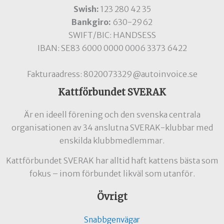
Swish:
123 280 42 35
Bankgiro:
630-2962
SWIFT/BIC: HANDSESS
IBAN: SE83 6000 0000 0006 3373 6422
Fakturaadress: 8020073329@autoinvoice.se
Kattförbundet SVERAK
Är en ideell förening och den svenska centrala
organisationen av 34 anslutna SVERAK-klubbar med
enskilda klubbmedlemmar.
Kattförbundet SVERAK har alltid haft kattens bästa som
fokus – inom förbundet likväl som utanför.
Övrigt
Snabbgenvägar