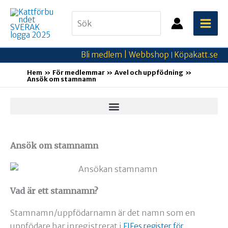
Hoppa
Search
till
for:
innehåll
Bli medlem |
Webbshop
Köpakatt.se
|
Hem
För medlemmar
Avel och uppfödning
Ansök om stamnamn
Ansök om stamnamn
Vad är ett stamnamn?
Stamnamn/uppfödarnamn är det namn som en
uppfödare har inregistrerat i
FIFes register för