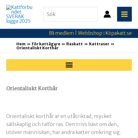
Hoppa
Search
till
for:
innehåll
Bli medlem |
Webbshop
Köpakatt.se
|
Hem
För kattägare
Raskatt
Kattraser
Orientaliskt Korthår
Orientaliskt Korthår
Orientaliskt korthår är en utåtriktad, mycket
sällskaplig och talför ras. Den trivs bäst om den,
utöver människan, har andra katter omkring sig.