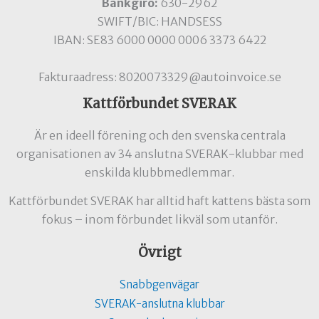
Bankgiro:
630-2962
SWIFT/BIC: HANDSESS
IBAN: SE83 6000 0000 0006 3373 6422
Fakturaadress: 8020073329@autoinvoice.se
Kattförbundet SVERAK
Är en ideell förening och den svenska centrala
organisationen av 34 anslutna SVERAK-klubbar med
enskilda klubbmedlemmar.
Kattförbundet SVERAK har alltid haft kattens bästa som
fokus – inom förbundet likväl som utanför.
Övrigt
Snabbgenvägar
SVERAK-anslutna klubbar