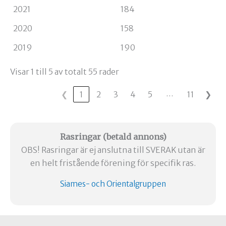
2021
184
2020
158
2019
190
Visar 1 till 5 av totalt 55 rader
…
❮
1
2
3
4
5
11
❯
Rasringar
(betald annons)
OBS! Rasringar är ej anslutna till SVERAK utan är
en helt fristående förening för specifik ras.
Siames- och Orientalgruppen