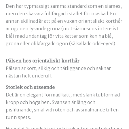
Den har typmässigt samma standard som en siames,
men den ska vara fullfärgad i stället för maskad. En
annan skillnad är att på en vuxen orientaliskt korthår
är ögonen lysande gröna (mot siamesens intensivt
blå) med undantag för vita katter som kan ha blå,
gröna eller olikfärgade ögon (så kallade odd-eyed).
Pälsen hos orientaliskt korthår
Pälsen är kort, silkig och tätliggande och saknar
nästan helt underull.
Storlek och utseende
Det är en elegant formad katt, med slank tubformad
kropp och höga ben. Svansen är lång och
pisliknande, smal vid roten och avsmalnande till en
tunn spets.
Huvudet är medelstort och trekantigt med raka linjer