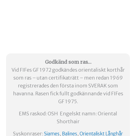
Godkänd som ras…
Vid FIFes GF 1972 godkändes orientaliskt korthår
som ras – utan certifikaträtt – men redan 1969
registrerades den första inom SVERAK som
havanna. Rasen fick fullt godkännande vid FIFes
GF 1975.
EMS raskod: OSH Engelskt namn: Oriental
Shorthair
Syskonraser:
,
,
Siames
Balines
Orientaliskt Långhår