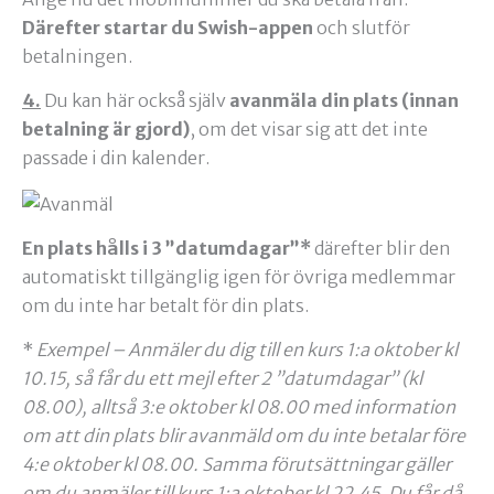
Därefter startar du Swish-appen
och slutför
betalningen.
4.
Du kan här också själv
avanmäla din plats (innan
betalning är gjord)
, om det visar sig att det inte
passade i din kalender.
En plats hålls i 3 ”datumdagar”*
därefter blir den
automatiskt tillgänglig igen för övriga medlemmar
om du inte har betalt för din plats.
*
Exempel – Anmäler du dig till en kurs 1:a oktober kl
10.15, så får du ett mejl efter 2 ”datumdagar” (kl
08.00), alltså 3:e oktober kl 08.00 med information
om att din plats blir avanmäld om du inte betalar före
4:e oktober kl 08.00. Samma förutsättningar gäller
om du anmäler till kurs 1:a oktober kl 22.45. Du får då