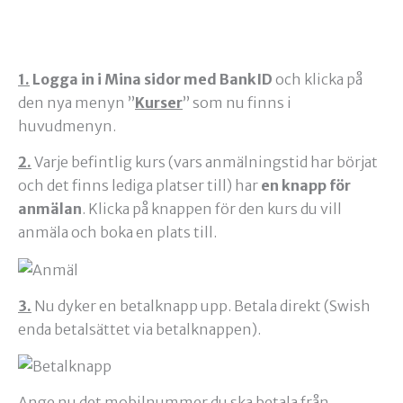
1.
Logga in i Mina sidor med BankID
och klicka på
den nya menyn ”
Kurser
” som nu finns i
huvudmenyn.
2.
Varje befintlig kurs (vars anmälningstid har börjat
och det finns lediga platser till) har
en knapp för
anmälan
. Klicka på knappen för den kurs du vill
anmäla och boka en plats till.
3.
Nu dyker en betalknapp upp. Betala direkt (Swish
enda betalsättet via betalknappen).
Ange nu det mobilnummer du ska betala från.