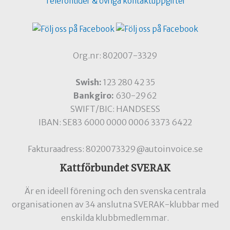
Telefontider & övriga kontaktuppgifter
Org.nr: 802007-3329
Swish:
123 280 42 35
Bankgiro:
630-2962
SWIFT/BIC: HANDSESS
IBAN: SE83 6000 0000 0006 3373 6422
Fakturaadress: 8020073329@autoinvoice.se
Kattförbundet SVERAK
Är en ideell förening och den svenska centrala
organisationen av 34 anslutna SVERAK-klubbar med
enskilda klubbmedlemmar.