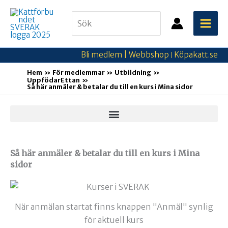
Hoppa
Search
till
for:
innehåll
Bli medlem |
Webbshop
Köpakatt.se
|
Hem
För medlemmar
Utbildning
UppfödarEttan
Så här anmäler & betalar du till en kurs i Mina sidor
Så här anmäler & betalar du till en kurs i Mina
sidor
När anmälan startat finns knappen "Anmäl" synlig
för aktuell kurs