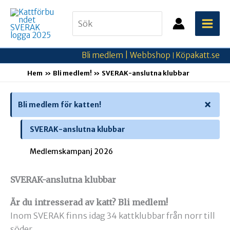
Hoppa
Search
till
for:
innehåll
Bli medlem |
Webbshop
Köpakatt.se
|
Hem
Bli medlem!
SVERAK-anslutna klubbar
Bli medlem för katten!
SVERAK-anslutna klubbar
Medlemskampanj 2026
SVERAK-anslutna klubbar
Är du intresserad av katt?
Bli medlem!
Inom SVERAK finns idag 34 kattklubbar från norr till
söder.