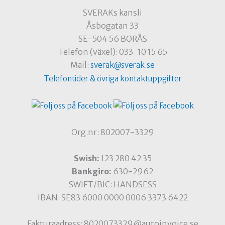
SVERAKs kansli
Åsbogatan 33
SE-504 56 BORÅS
Telefon (växel): 033-10 15 65
Mail:
sverak@sverak.se
Telefontider & övriga kontaktuppgifter
Org.nr: 802007-3329
Swish:
123 280 42 35
Bankgiro:
630-2962
SWIFT/BIC: HANDSESS
IBAN: SE83 6000 0000 0006 3373 6422
Fakturaadress: 8020073329@autoinvoice.se