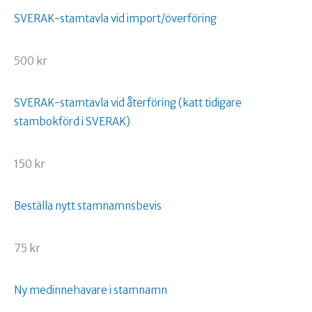
SVERAK-stamtavla vid import/överföring
500 kr
SVERAK-stamtavla vid återföring (katt tidigare
stambokförd i SVERAK)
150 kr
Beställa nytt stamnamnsbevis
75 kr
Ny medinnehavare i stamnamn