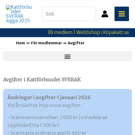
Hoppa
Search
till
for:
innehåll
Bli medlem |
Webbshop
Köpakatt.se
|
Hem
För medlemmar
Avgifter
Avgifter i Kattförbundet SVERAK
Ändringar i avgifter 1 januari 2026
Vid årsskiftet höjs vissa avgifter:
• Stamnamnsansökan 2 000 kr (vid avklarad
UppfödarEtta 1 500 kr)
• Stamtavla ordinarie avgift 400 kr