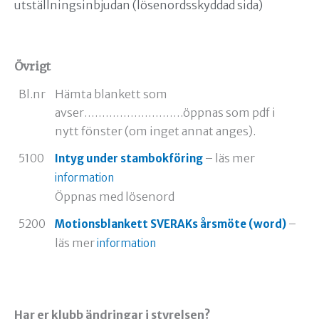
utställningsinbjudan (lösenordsskyddad sida)
Övrigt
Bl.nr
Hämta blankett som
avser……………………….öppnas som pdf i
nytt fönster (om inget annat anges).
5100
– läs mer
Intyg under stambokföring
information
Öppnas med lösenord
5200
–
Motionsblankett SVERAKs årsmöte (word)
läs mer
information
Har er klubb ändringar i styrelsen?