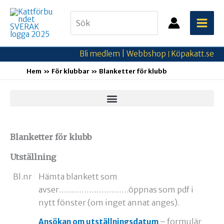
Hoppa
Search
till
for:
innehåll
Bli medlem |
Webbshop
Köpakatt.se
|
Hem
För klubbar
Blanketter för klubb
Blanketter för klubb
Utställning
Bl.nr
Hämta blankett som
avser……………………….öppnas som pdf i
nytt fönster (om inget annat anges).
– formulär
Ansökan om utställningsdatum