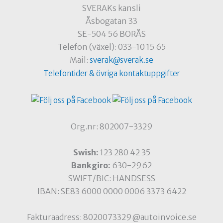
SVERAKs kansli
Åsbogatan 33
SE-504 56 BORÅS
Telefon (växel): 033-10 15 65
Mail:
sverak@sverak.se
Telefontider & övriga kontaktuppgifter
Org.nr: 802007-3329
Swish:
123 280 42 35
Bankgiro:
630-2962
SWIFT/BIC: HANDSESS
IBAN: SE83 6000 0000 0006 3373 6422
Fakturaadress: 8020073329@autoinvoice.se