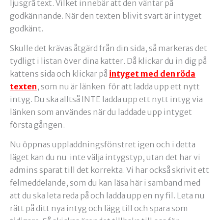
ljusgrå text. Vilket innebär att den väntar på
godkännande. När den texten blivit svart är intyget
godkänt.
Skulle det krävas åtgärd från din sida, så markeras det
tydligt i listan över dina katter. Då klickar du in dig på
kattens sida och klickar på
intyget med den röda
texten
, som nu är länken för att ladda upp ett nytt
intyg. Du ska alltså INTE ladda upp ett nytt intyg via
länken som användes när du laddade upp intyget
första gången.
Nu öppnas uppladdningsfönstret igen och i detta
läget kan du nu inte välja intygstyp, utan det har vi
admins sparat till det korrekta. Vi har också skrivit ett
felmeddelande, som du kan läsa här i samband med
att du ska leta reda på och ladda upp en ny fil. Leta nu
rätt på ditt nya intyg och lägg till och spara som