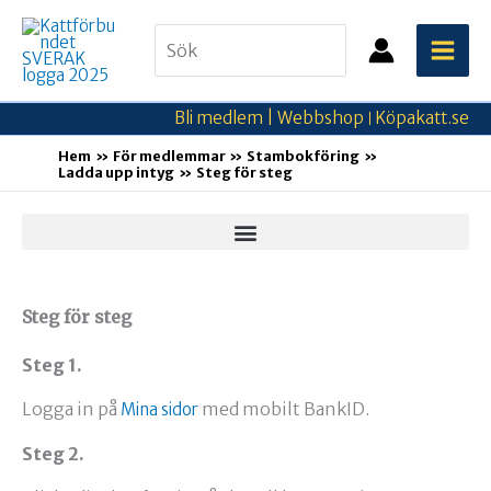
Hoppa
Search
till
for:
innehåll
Bli medlem |
Webbshop
Köpakatt.se
|
Hem
För medlemmar
Stambokföring
Ladda upp intyg
Steg för steg
Steg för steg
Steg 1.
Logga in på
med mobilt BankID.
Mina sidor
Steg 2.