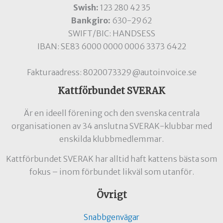
Swish:
123 280 42 35
Bankgiro:
630-2962
SWIFT/BIC: HANDSESS
IBAN: SE83 6000 0000 0006 3373 6422
Fakturaadress: 8020073329@autoinvoice.se
Kattförbundet SVERAK
Är en ideell förening och den svenska centrala
organisationen av 34 anslutna SVERAK-klubbar med
enskilda klubbmedlemmar.
Kattförbundet SVERAK har alltid haft kattens bästa som
fokus – inom förbundet likväl som utanför.
Övrigt
Snabbgenvägar