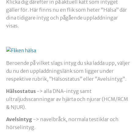
Klicka dig därefter in på aktuell katt som intyget
gäller för. Här finns nu en flik som heter ”Hälsa” där
dina tidigare intyg och pågående uppladdningar
visas.
Beroende på vilket slags intyg du ska ladda upp, väljer
du nu den uppladdningslänk som ligger under
respektive rubrik, ”Hälsostatus” eller ”Avelsintyg”.
Hälsostatus
-> alla DNA-intyg samt
ultraljudsscanningar av hjärta och njurar (HCM/RCM
& NJUR).
Avelsintyg
-> navelbråck, normala testiklar och
hörselintyg.