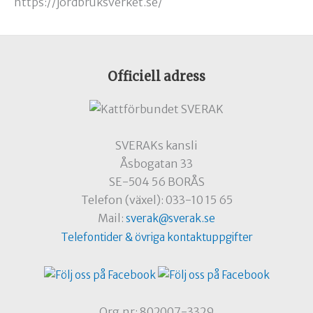
https://jordbruksverket.se/
Officiell adress
SVERAKs kansli
Åsbogatan 33
SE-504 56 BORÅS
Telefon (växel): 033-10 15 65
Mail:
sverak@sverak.se
Telefontider & övriga kontaktuppgifter
Org.nr: 802007-3329