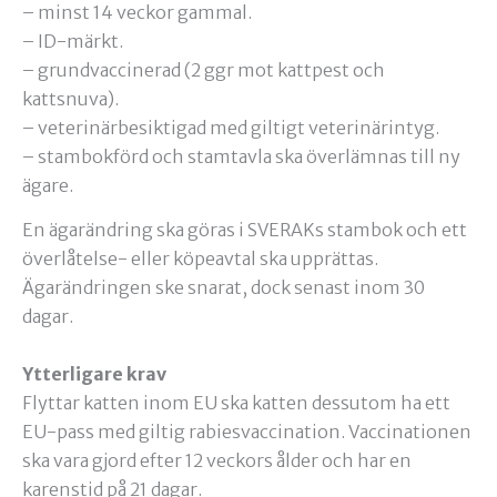
– minst 14 veckor gammal.
– ID-märkt.
– grundvaccinerad (2 ggr mot kattpest och
kattsnuva).
– veterinärbesiktigad med giltigt veterinärintyg.
– stambokförd och stamtavla ska överlämnas till ny
ägare.
En ägarändring ska göras i SVERAKs stambok och ett
överlåtelse- eller köpeavtal ska upprättas.
Ägarändringen ske snarat, dock senast inom 30
dagar.
Ytterligare krav
Flyttar katten inom EU ska katten dessutom ha ett
EU-pass med giltig rabiesvaccination. Vaccinationen
ska vara gjord efter 12 veckors ålder och har en
karenstid på 21 dagar.