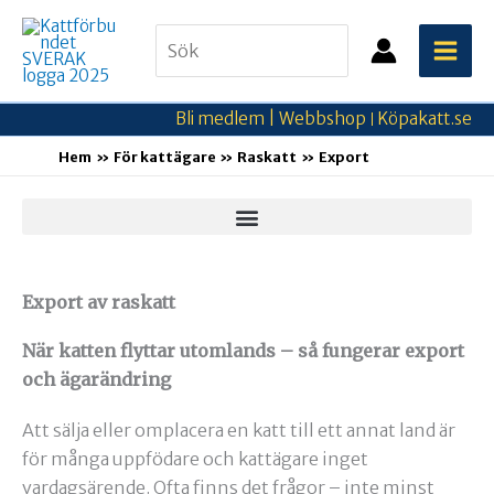
Hoppa
Search
till
for:
innehåll
Bli medlem |
Webbshop
Köpakatt.se
|
Hem
För kattägare
Raskatt
Export
Export av raskatt
När katten flyttar utomlands – så fungerar export
och ägarändring
Att sälja eller omplacera en katt till ett annat land är
för många uppfödare och kattägare inget
vardagsärende. Ofta finns det frågor – inte minst