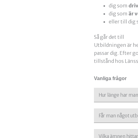
dig som
dri
dig som
är 
eller till di
Så går det till
Utbildningen är hel
passar dig. Efter g
tillstånd hos Läns
Vanliga frågor
Hur länge har man t
Får man något utb
Vilka ämnen hitta