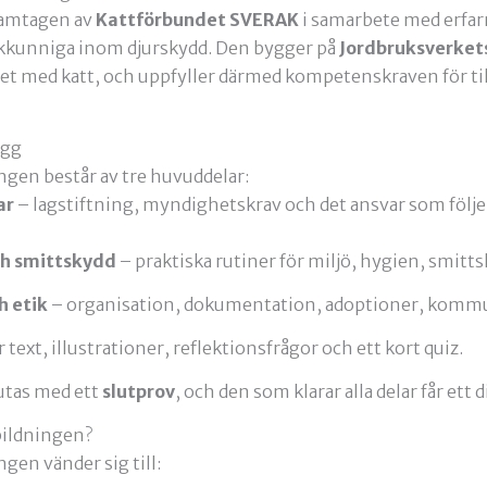
ramtagen av
Kattförbundet SVERAK
i samarbete med erfar
akkunniga inom djurskydd. Den bygger på
Jordbruksverkets
et med katt, och uppfyller därmed kompetenskraven för ti
ägg
gen består av tre huvuddelar:
ar
– lagstiftning, myndighetskrav och det ansvar som följ
ch smittskydd
– praktiska rutiner för miljö, hygien, smitts
h etik
– organisation, dokumentation, adoptioner, kommun
r text, illustrationer, reflektionsfrågor och ett kort quiz.
utas med ett
slutprov
, och den som klarar alla delar får ett 
bildningen?
en vänder sig till: