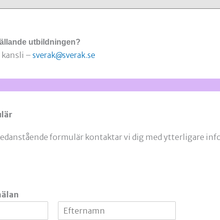
gällande utbildningen?
kansli –
sverak@sverak.se
e formulär för att få mer information
lär
i nedanstående formulär kontaktar vi dig med ytterligare inf
mälan