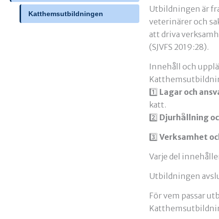
Utbildningen är f
Katthemsutbildningen
veterinärer och s
att driva verksamh
(SJVFS 2019:28).
Innehåll och uppl
Katthemsutbildnin
1️⃣
Lagar och ansv
katt.
2️⃣
Djurhållning o
3️⃣
Verksamhet oc
Varje del innehålle
Utbildningen avsl
För vem passar ut
Katthemsutbildning