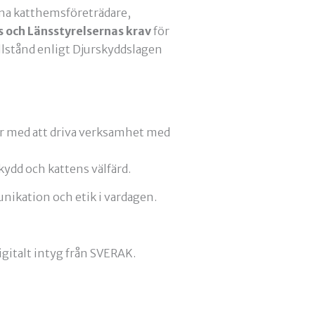
na katthemsföreträdare,
 och Länsstyrelsernas krav
för
llstånd enligt Djurskyddslagen
er med att driva verksamhet med
kydd och kattens välfärd.
ikation och etik i vardagen.
digitalt intyg från SVERAK.