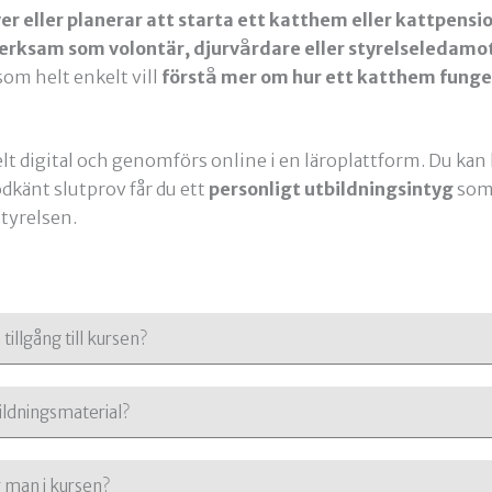
ver eller planerar att starta ett katthem eller kattpensi
verksam som volontär, djurvårdare eller styrelseledamo
g som helt enkelt vill
förstå mer om hur ett katthem funge
t digital och genomförs online i en läroplattform. Du kan lä
odkänt slutprov får du ett
personligt utbildningsintyg
som 
styrelsen.
illgång till kursen?
ildningsmaterial?
r man i kursen?