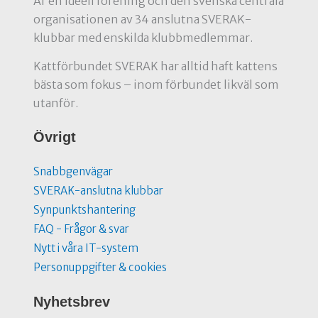
Är en ideell förening och den svenska centrala
organisationen av 34 anslutna SVERAK-
klubbar med enskilda klubbmedlemmar.
Kattförbundet SVERAK har alltid haft kattens
bästa som fokus – inom förbundet likväl som
utanför.
Övrigt
Snabbgenvägar
SVERAK-anslutna klubbar
Synpunktshantering
FAQ - Frågor & svar
Nytt i våra IT-system
Personuppgifter & cookies
Nyhetsbrev