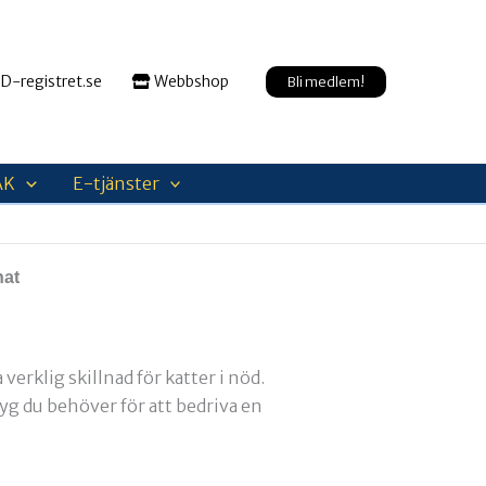
D-registret.se
Webbshop
Bli medlem!
AK
E-tjänster
nat
verklig skillnad för katter i nöd.
yg du behöver för att bedriva en