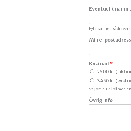
F
ö
Eventuellt namn 
r
s
t
Fyll i namnet på din ve
Min e-postadres
Kostnad
*
2500 kr (inkl 
3450 kr (exkl 
Välj om du vill bli medl
Övrig info