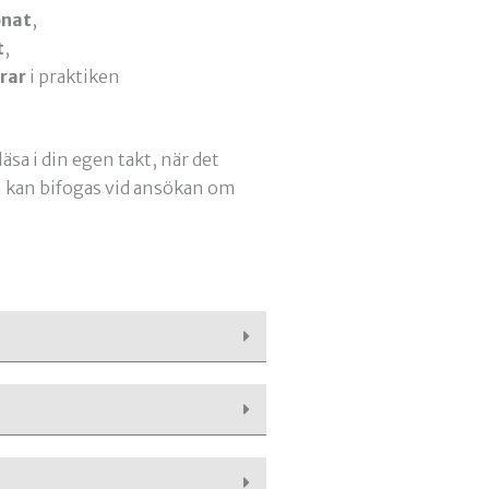
onat
,
t
,
rar
i praktiken
sa i din egen takt, när det
kan bifogas vid ansökan om