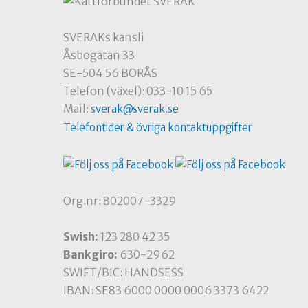
SVERAKs kansli
Åsbogatan 33
SE-504 56 BORÅS
Telefon (växel): 033-10 15 65
Mail:
sverak@sverak.se
Telefontider & övriga kontaktuppgifter
Org.nr: 802007-3329
Swish:
123 280 42 35
Bankgiro:
630-2962
SWIFT/BIC: HANDSESS
IBAN: SE83 6000 0000 0006 3373 6422