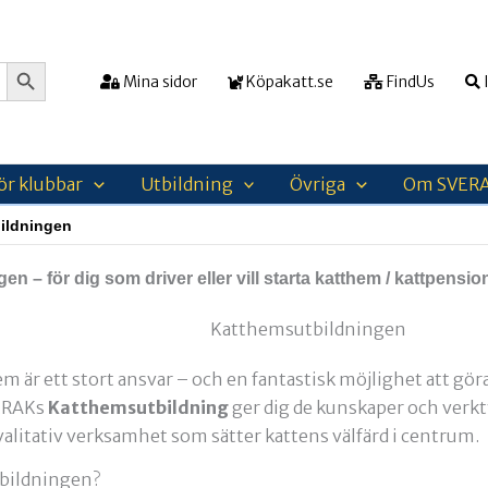
Sökknapp
Mina sidor
Köpakatt.se
FindUs
I
ör klubbar
Utbildning
Övriga
Om SVER
ildningen
n – för dig som driver eller vill starta katthem / kattpensio
em är ett stort ansvar – och en fantastisk möjlighet att göra 
ERAKs
Katthemsutbildning
ger dig de kunskaper och verkt
kvalitativ verksamhet som sätter kattens välfärd i centrum.
bildningen?