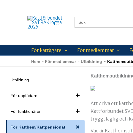
Hoppa
till
innehåll
Sök
efter:
För kattägare
För medlemmar
F
Hem
För medlemmar
Utbildning
Katthemsutb
Katthemsutbildninge
Utbildning
För uppfödare
Att driva ett katth
Kattförbundet SV
För funktionärer
trygg, laglig och 
För Katthem/Kattpensionat
Vad är Katthemsut