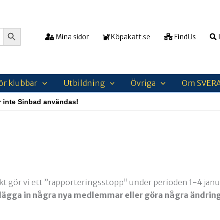
Sökknapp
Mina sidor
Köpakatt.se
FindUs
I
ör klubbar
Utbildning
Övriga
Om SVER
år inte Sinbad användas!
t gör vi ett ”rapporteringsstopp” under perioden 1-4 janua
E lägga in några nya medlemmar eller göra några ändring