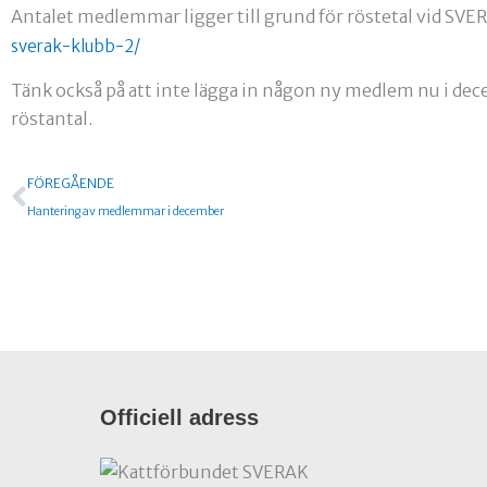
Antalet medlemmar ligger till grund för röstetal vid S
sverak-klubb-2/
Tänk också på att inte lägga in någon ny medlem nu i dec
röstantal.
Föregående
FÖREGÅENDE
Hantering av medlemmar i december
Officiell adress