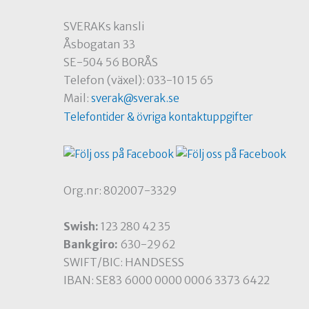
SVERAKs kansli
Åsbogatan 33
SE-504 56 BORÅS
Telefon (växel): 033-10 15 65
Mail:
sverak@sverak.se
Telefontider & övriga kontaktuppgifter
Org.nr: 802007-3329
Swish:
123 280 42 35
Bankgiro:
630-2962
SWIFT/BIC: HANDSESS
IBAN: SE83 6000 0000 0006 3373 6422