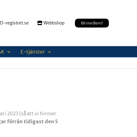
D-registret.se
Webbshop
Bli medlem!
AK
E-tjänster
ri 2023 (så att vi hinner
ar förrän tidigast den 5