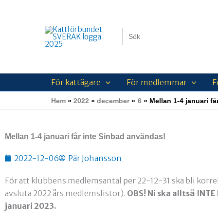
Hoppa
till
innehåll
Sök
efter:
För kattägare
För medlemmar
F
Hem
2022
december
6
Mellan 1-4 januari f
Mellan 1-4 januari får inte Sinbad användas!
2022-12-06
Pär Johansson
För att klubbens medlemsantal per 22-12-31 ska bli korrek
avsluta 2022 års medlemslistor).
OBS! Ni ska alltså INT
januari 2023.