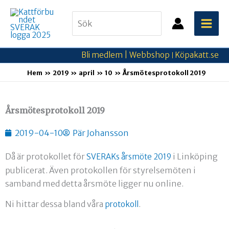
Hoppa
Search
till
for:
innehåll
Bli medlem |
Webbshop
Köpakatt.se
|
Hem
2019
april
10
Årsmötesprotokoll 2019
Årsmötesprotokoll 2019
2019-04-10
Pär Johansson
Då är protokollet för
i Linköping
SVERAKs årsmöte 2019
publicerat. Även protokollen för styrelsemöten i
samband med detta årsmöte ligger nu online.
Ni hittar dessa bland våra
.
protokoll