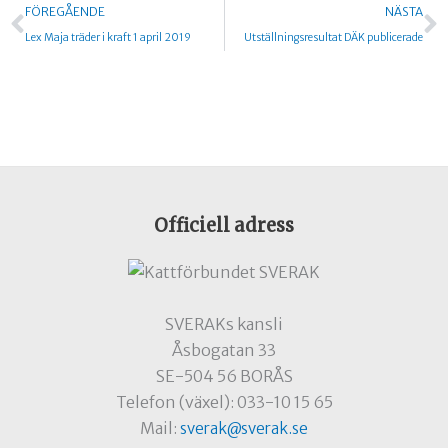
Föregående
N
FÖREGÅENDE
NÄSTA
Lex Maja träder i kraft 1 april 2019
Utställningsresultat DÄK publicerade
Officiell adress
SVERAKs kansli
Åsbogatan 33
SE-504 56 BORÅS
Telefon (växel): 033-10 15 65
Mail:
sverak@sverak.se