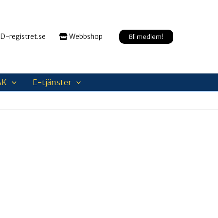
D-registret.se
Webbshop
Bli medlem!
AK
E-tjänster