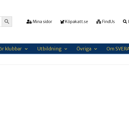
Sökknapp
Mina sidor
Köpakatt.se
FindUs
I
ör klubbar
Utbildning
Övriga
Om SVER