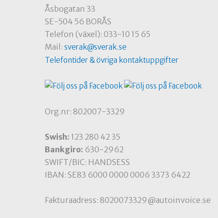
Åsbogatan 33
SE-504 56 BORÅS
Telefon (växel): 033-10 15 65
Mail:
sverak@sverak.se
Telefontider & övriga kontaktuppgifter
Org.nr: 802007-3329
Swish:
123 280 42 35
Bankgiro:
630-2962
SWIFT/BIC: HANDSESS
IBAN: SE83 6000 0000 0006 3373 6422
Fakturaadress: 8020073329@autoinvoice.se