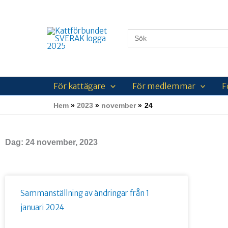
Hoppa
till
innehåll
Sök
efter:
För kattägare
För medlemmar
F
Hem
2023
november
24
Dag: 24 november, 2023
Sammanställning av ändringar från 1
januari 2024