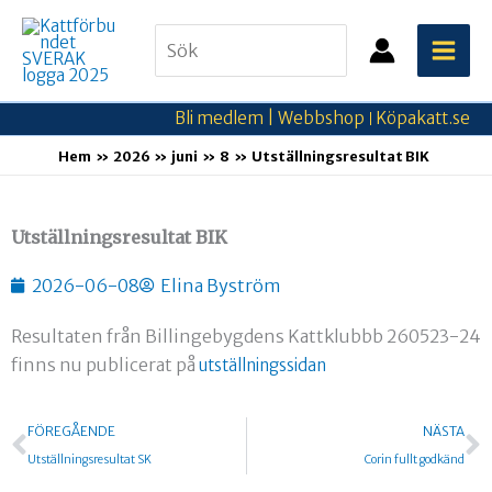
Hoppa
Search
till
for:
innehåll
Bli medlem |
Webbshop
Köpakatt.se
|
Hem
2026
juni
8
Utställningsresultat BIK
Utställningsresultat BIK
2026-06-08
Elina Byström
Resultaten från Billingebygdens Kattklubbb 260523-24
finns nu publicerat på
utställningssidan
Föregående
N
FÖREGÅENDE
NÄSTA
Utställningsresultat SK
Corin fullt godkänd