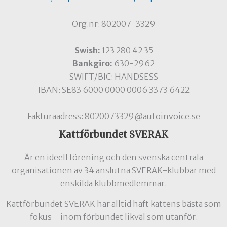
Org.nr: 802007-3329
Swish:
123 280 42 35
Bankgiro:
630-2962
SWIFT/BIC: HANDSESS
IBAN: SE83 6000 0000 0006 3373 6422
Fakturaadress: 8020073329@autoinvoice.se
Kattförbundet SVERAK
Är en ideell förening och den svenska centrala
organisationen av 34 anslutna SVERAK-klubbar med
enskilda klubbmedlemmar.
Kattförbundet SVERAK har alltid haft kattens bästa som
fokus – inom förbundet likväl som utanför.