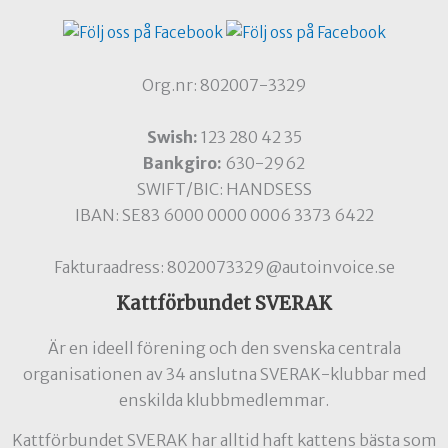
Org.nr: 802007-3329
Swish:
123 280 42 35
Bankgiro:
630-2962
SWIFT/BIC: HANDSESS
IBAN: SE83 6000 0000 0006 3373 6422
Fakturaadress: 8020073329@autoinvoice.se
Kattförbundet SVERAK
Är en ideell förening och den svenska centrala
organisationen av 34 anslutna SVERAK-klubbar med
enskilda klubbmedlemmar.
Kattförbundet SVERAK har alltid haft kattens bästa som