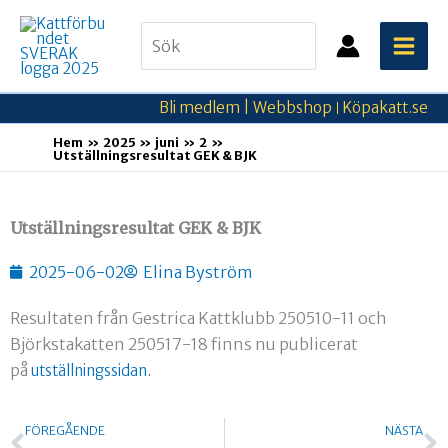
Hoppa
Search
till
for:
innehåll
Bli medlem |
Webbshop
Köpakatt.se
|
Hem
2025
juni
2
Utställningsresultat GEK & BJK
Utställningsresultat GEK & BJK
2025-06-02
Elina Byström
Resultaten från Gestrica Kattklubb 250510-11 och
Björkstakatten 250517-18 finns nu publicerat
på
utställningssidan.
Föregående
N
FÖREGÅENDE
NÄSTA