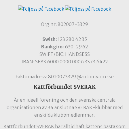
Org.nr: 802007-3329
Swish:
123 280 42 35
Bankgiro:
630-2962
SWIFT/BIC: HANDSESS
IBAN: SE83 6000 0000 0006 3373 6422
Fakturaadress: 8020073329@autoinvoice.se
Kattförbundet SVERAK
Är en ideell förening och den svenska centrala
organisationen av 34 anslutna SVERAK-klubbar med
enskilda klubbmedlemmar.
Kattförbundet SVERAK har alltid haft kattens bästa som