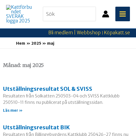
Hoppa
Search
till
for:
innehåll
Bli medlem |
Webbshop
Köpakatt.se
|
Hem
2025
maj
Månad: maj 2025
Utställningsresultat SOL & SVISS
Resultaten från Solkatten 250503-04 och SVISS Kattklubb
250510-11 finns nu publicerat på utställningssidan.
Läs mer »
Utställningsresultat BIK
Resultaten från Billingebygdens Kattklubb 250426-27 finns nu