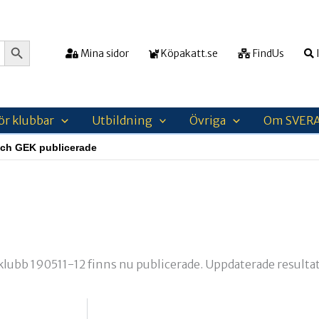
Sökknapp
Mina sidor
Köpakatt.se
FindUs
I
ör klubbar
Utbildning
Övriga
Om SVER
 och GEK publicerade
klubb 190511-12 finns nu publicerade. Uppdaterade resultat