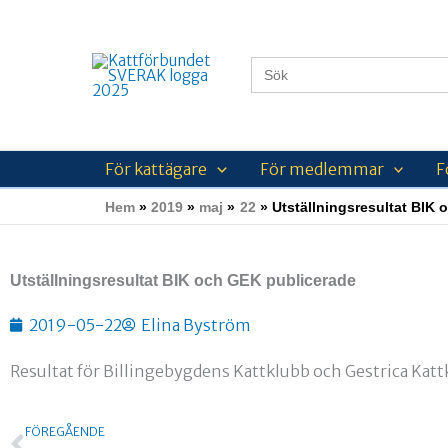
Hoppa
till
innehåll
Sök
efter:
För kattägare
För medlemmar
F
Hem
2019
maj
22
Utställningsresultat BIK
Utställningsresultat BIK och GEK publicerade
2019-05-22
Elina Byström
Resultat för Billingebygdens Kattklubb och Gestrica Katt
Föregående
FÖREGÅENDE