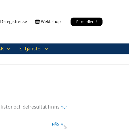
D-registret.se
Webbshop
Bli medlem!
AK
E-tjänster
listor och delresultat finns
här
Nästa
NÄSTA