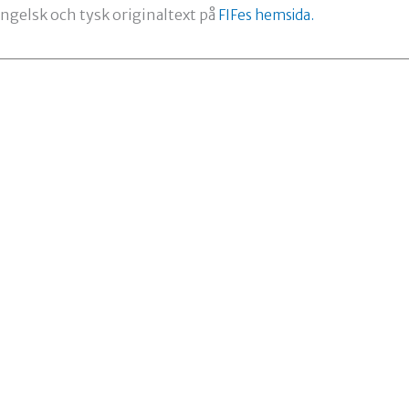
engelsk och tysk originaltext på
FIFes hemsida.