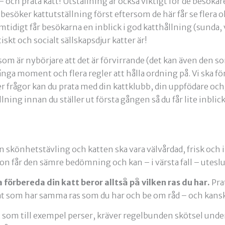
– och prata katt! Utställning är också viktigt för de besö
esöker kattutställning först eftersom de här får se flera o
tidigt får besökarna en inblick i god katthållning (sunda, 
tiskt och socialt sällskapsdjur katter är!
om är nybörjare att det är förvirrande (det kan även den so
nga moment och flera regler att hålla ordning på. Vi ska fö
er frågor kan du prata med din kattklubb, din uppfödare oc
lning innan du ställer ut första gången så du får lite inblick 
en skönhetstävling och katten ska vara välvårdad, frisk och 
tion får den sämre bedömning och kan – i värsta fall – uteslu
förbereda din katt beror alltså på vilken ras du har.
Pra
 som har samma ras som du har och be om råd – och kanske
 som till exempel perser, kräver regelbunden skötsel under 