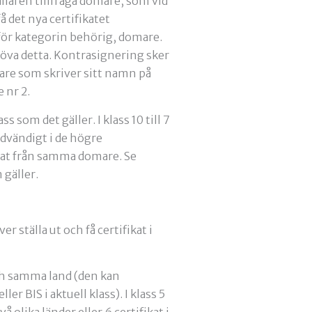
llaren tillfråga domare, som vid
få det nya certifikatet
för kategorin behörig, domare.
öva detta. Kontrasignering sker
are som skriver sitt namn på
 nr 2.
 som det gäller. I klass 10 till 7
nödvändigt i de högre
fikat från samma domare. Se
 gäller.
r ställa ut och få certifikat i
och samma land (den kan
er BIS i aktuell klass). I klass 5
 olika länder eller 6 certifikat i