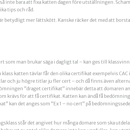
ltså inte bara att fixa katten dagen före utställningen. Sc
ka tips och råd.
är betydligt mer lättskött. Kanske räcker det med att borst
cert som man brukar säga i dagligt tal – kan ges till klassvinn
klass katten tävlar får den olika certifikat exempelvis CAC i
tlar och ju högre titlar ju fler cert – och då finns även alter
ömningen ”draget certifikat” innebär detta att domaren an
som krävs för att få certifikat. Katten kan ändå få bedömni
fikat” kan det anges som ”Ex 1 – no cert” på bedömningssede
ingsklass står det angivet hur många domare som ska utdela 