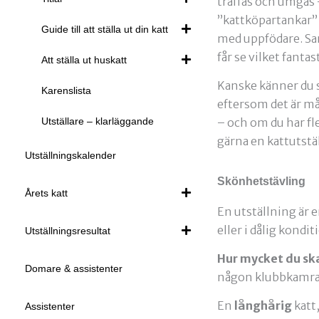
träffas och umgås 
”kattköpartankar” b
Guide till att ställa ut din katt
med uppfödare. Sam
får se vilket fantas
Att ställa ut huskatt
Kanske känner du s
Karenslista
eftersom det är må
Utställare – klarläggande
– och om du har fl
gärna en kattutstäl
Utställningskalender
Skönhetstävling
Årets katt
En utställning är 
eller i dålig kondi
Utställningsresultat
Hur mycket du ska 
Domare & assistenter
någon klubbkamrat
En
långhårig
katt,
Assistenter