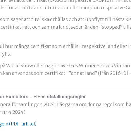
nder för att bli Grand Internationell Champion respektive G
 som säger att titel ska erhållas och att uppflytt till nästa k
certifikat i ett och samma land, sedan är den ”stoppad” tills d
ll hur många certifikat som erhålls i respektive land eller i
fylls.
a på World Show eller någon av FIFes Winner Shows/Vinnaru
h kan användas som certifikat i ”annat land” (från 2016-01-
or Exhibitors – FIFes utställningsregler
eneralförsamlingen 2024. Läs gärna om denna regel som här ä
r nr 4 2024).
geln (PDF-artikel)