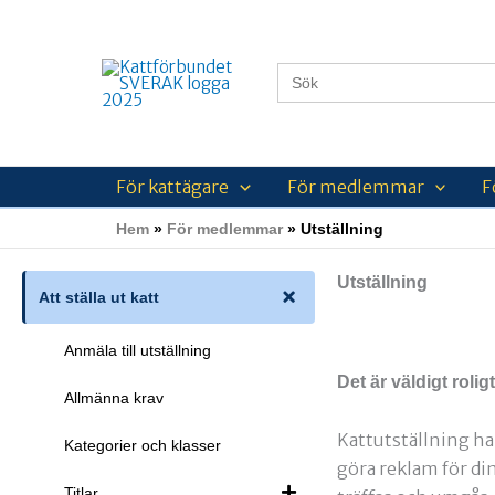
Hoppa
till
innehåll
Sök
efter:
För kattägare
För medlemmar
F
Hem
För medlemmar
Utställning
Utställning
Att ställa ut katt
Anmäla till utställning
Det är väldigt rolig
Allmänna krav
Kattutställning har
Kategorier och klasser
göra reklam för di
Titlar