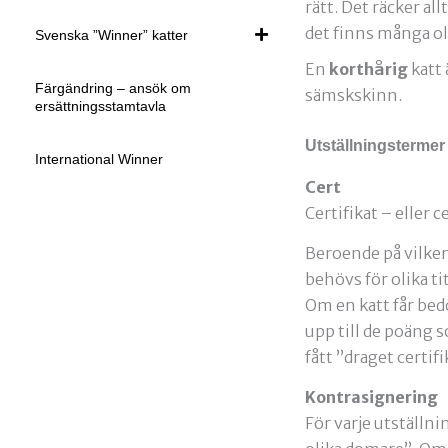
rätt. Det räcker al
det finns många oli
Svenska ”Winner” katter
En
korthårig
katt 
Färgändring – ansök om
sämskskinn.
ersättningsstamtavla
Utställningstermer
International Winner
Cert
Certifikat – eller 
Beroende på vilken 
behövs för olika ti
Om en katt får bed
upp till de poäng 
fått ”draget certi
Kontrasignering
För varje utställn