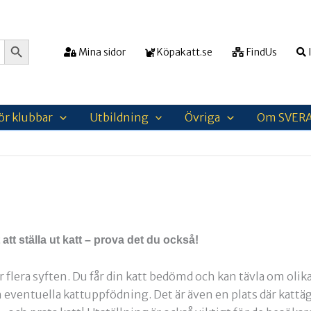
Sökknapp
Mina sidor
Köpakatt.se
FindUs
I
ör klubbar
Utbildning
Övriga
Om SVER
t att ställa ut katt – prova det du också!
 flera syften. Du får din katt bedömd och kan tävla om olik
n eventuella kattuppfödning. Det är även en plats där katt