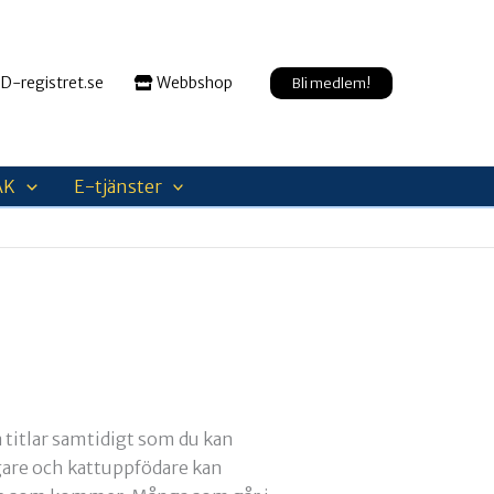
D-registret.se
Webbshop
Bli medlem!
AK
E-tjänster
a titlar samtidigt som du kan
ägare och kattuppfödare kan