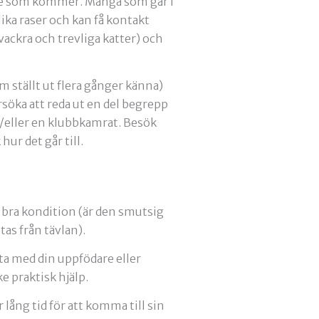
kare som kommer. Många som går i
lika raser och kan få kontakt
vackra och trevliga katter) och
m ställt ut flera gånger känna)
rsöka att reda ut en del begrepp
h/eller en klubbkamrat. Besök
hur det går till.
i bra kondition (är den smutsig
tas från tävlan).
ta med din uppfödare eller
 praktisk hjälp.
lång tid för att komma till sin