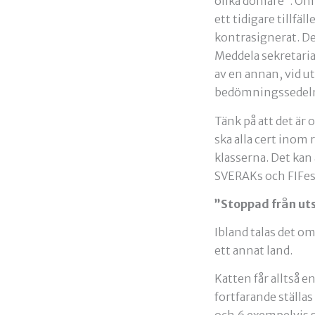
olika domare”. Om 
ett tidigare tillfäl
kontrasignerat. De
Meddela sekretaria
av en annan, vid u
bedömningssedeln. 
Tänk på att det är 
ska alla cert inom 
klasserna. Det kan 
SVERAKs och FIFes 
”Stoppad från uts
Ibland talas det om 
ett annat land.
Katten får alltså e
fortfarande ställas 
och 6 exempelvis så