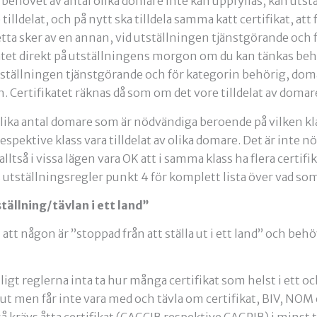
behovet av antal olika domare inte kan uppfyllas, kan utstä
le tilldelat, och på nytt ska tilldela samma katt certifikat, att 
tta sker av en annan, vid utställningen tjänstgörande och 
tet direkt på utställningens morgon om du kan tänkas beh
tställningen tjänstgörande och för kategorin behörig, dom
Certifikatet räknas då som om det vore tilldelat av domare
olika antal domare som är nödvändiga beroende på vilken klass
respektive klass vara tilldelat av olika domare. Det är inte 
alltså i vissa lägen vara OK att i samma klass ha flera certi
utställningsregler punkt 4 för komplett lista över vad som
tällning/tävlan i ett land”
att någon är ”stoppad från att ställa ut i ett land” och behöve
nligt reglerna inta ta hur många certifikat som helst i ett 
ut men får inte vara med och tävla om certifikat, BIV, NOM ell
 krävs åtta certifikat (CAGCIB respektive CAGPIB) i minst två