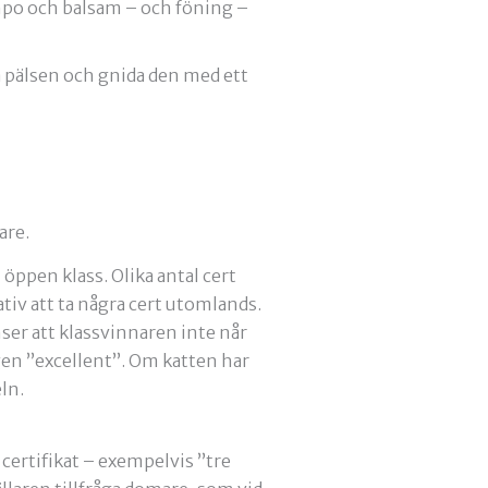
hampo och balsam – och föning –
a pälsen och gnida den med ett
are.
 öppen klass. Olika antal cert
nativ att ta några cert utomlands.
ser att klassvinnaren inte når
ngen ”excellent”. Om katten har
ln.
certifikat – exempelvis ”tre